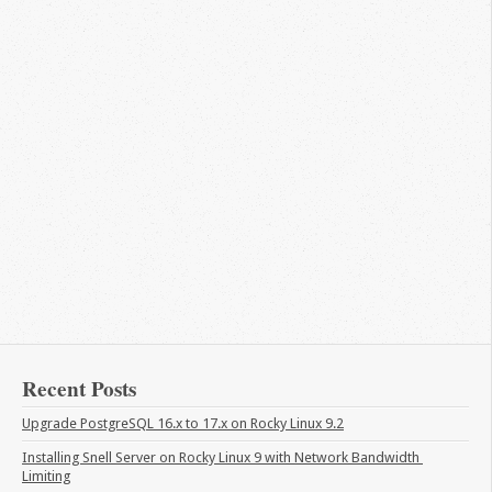
Recent Posts
Upgrade PostgreSQL 16.x to 17.x on Rocky Linux 9.2
Installing Snell Server on Rocky Linux 9 with Network Bandwidth 
Limiting