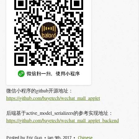
微信小程序的github开源地址：
https://github.com/bayetech/wechat_mall_applet
后端基于active_model_serializers的参考实现地址：
https://github.com/bayetech/wechat_mall_applet_backend
Posted by
Eric Guo
Jan 9
th
, 2017
Chinese