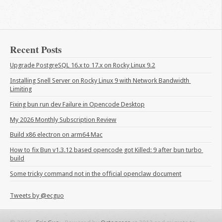
Recent Posts
Upgrade PostgreSQL 16.x to 17.x on Rocky Linux 9.2
Installing Snell Server on Rocky Linux 9 with Network Bandwidth 
Limiting
Fixing bun run dev Failure in Opencode Desktop
My 2026 Monthly Subscription Review
Build x86 electron on arm64 Mac
How to fix Bun v1.3.12 based opencode got Killed: 9 after bun turbo 
build
Some tricky command not in the official openclaw document
Tweets by @ecguo